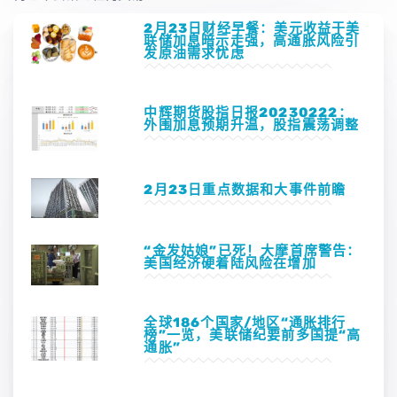
2月23日财经早餐：美元收益于美
联储加息暗示走强，高通胀风险引
发原油需求忧虑
中辉期货股指日报20230222：
外围加息预期升温，股指震荡调整
2月23日重点数据和大事件前瞻
“金发姑娘”已死！大摩首席警告：
美国经济硬着陆风险在增加
全球186个国家/地区“通胀排行
榜”一览，美联储纪要前多国提“高
通胀”