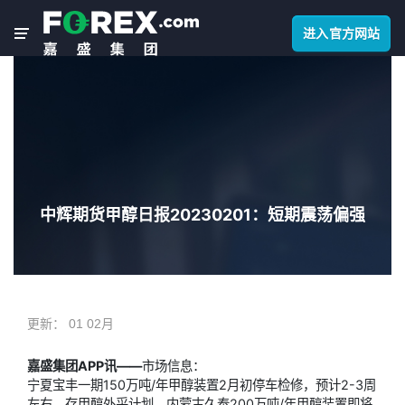
进入官方网站
中辉期货甲醇日报20230201：短期震荡偏强
更新：
01 02月
嘉盛集团APP讯——
市场信息：
宁夏宝丰一期150万吨/年甲醇装置2月初停车检修，预计2-3周
左右，存甲醇外采计划。内蒙古久泰200万吨/年甲醇装置即将