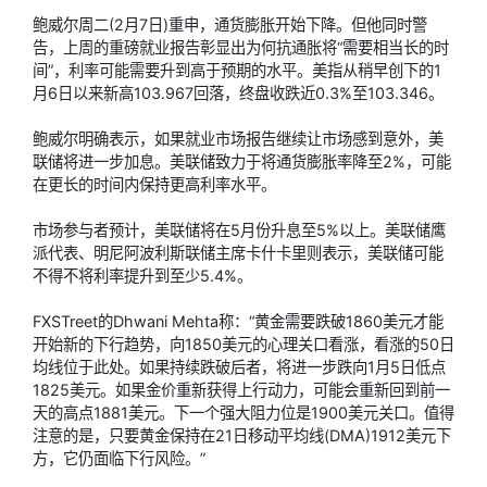
鲍威尔周二(2月7日)重申，通货膨胀开始下降。但他同时警
告，上周的重磅就业报告彰显出为何抗通胀将“需要相当长的时
间”，利率可能需要升到高于预期的水平。美指从稍早创下的1
月6日以来新高103.967回落，终盘收跌近0.3%至103.346。
鲍威尔明确表示，如果就业市场报告继续让市场感到意外，美
联储将进一步加息。美联储致力于将通货膨胀率降至2%，可能
在更长的时间内保持更高利率水平。
市场参与者预计，美联储将在5月份升息至5%以上。美联储鹰
派代表、明尼阿波利斯联储主席卡什卡里则表示，美联储可能
不得不将利率提升到至少5.4%。
FXSTreet的Dhwani Mehta称：“黄金需要跌破1860美元才能
开始新的下行趋势，向1850美元的心理关口看涨，看涨的50日
均线位于此处。如果持续跌破后者，将进一步跌向1月5日低点
1825美元。如果金价重新获得上行动力，可能会重新回到前一
天的高点1881美元。下一个强大阻力位是1900美元关口。值得
注意的是，只要黄金保持在21日移动平均线(DMA)1912美元下
方，它仍面临下行风险。”