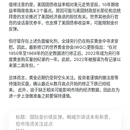
值得注意的是，美国国债收益率相对美元走势坚挺，10年期收
益率隔夜收高4.2个基点。原因可能与美国财政部长耶伦和总统
拜登的言论推迟了美国经济衰退的担忧有关。世界其他央行官
员的谈话喜忧参半，也支撑了美国债券收益率，可能限制金价
反弹。
但尽管存在上述负面催化剂，全球央行仍在购买黄金中寻求安
慰。因此，最新修订的世界黄金协会(WGC)更新指出：“在对
1950年至1969年的历史数据进行修正后，2022年成为央行年
度黄金购买量创纪录的一年。此前，2022年被报道为有记录以
来第二高年份。”
总体而言，黄金近期仍受到空头关注。投资者谨慎的做法是等
待强劲买盘，确认最近从数月高点开始的修正下跌已经结
束。 此外，由于缺乏相关可能影响市场的经济数据，因此在为
进一步上涨做准备之前要保持谨慎。
标题：国际金价续反弹，鲍威尔讲话未有新意，
但市场须关注这点