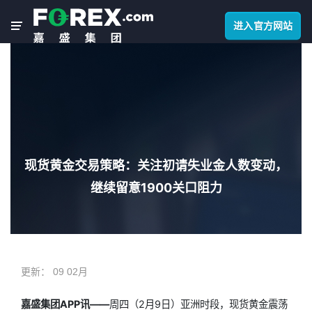
进入官方网站
现货黄金交易策略：关注初请失业金人数变动，
继续留意1900关口阻力
更新：
09 02月
嘉盛集团APP讯——
周四（2月9日）亚洲时段，
现货黄金
震荡