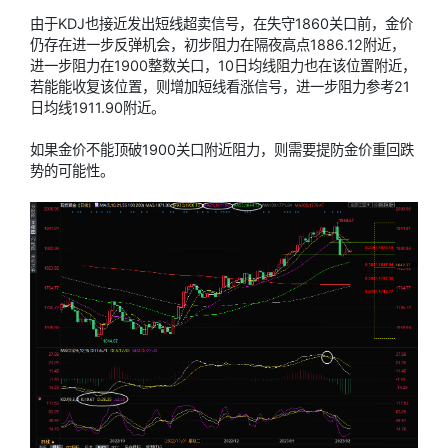
由于KDJ也接近发出短线超卖信号，在失守1860关口前，金价
仍存在进一步反弹机会，初步阻力在隔夜高点1886.12附近，
进一步阻力在1900整数关口，10日均线阻力也在该位置附近，
若能能收复该位置，则增加短线看涨信号，进一步阻力参考21
日均线1911.90附近。
如果金价不能顶破1900关口附近阻力，则需要提防金价重回跌
势的可能性。