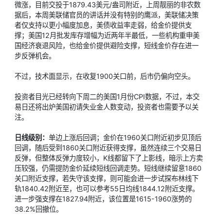
微涨，目前交投于1879.43美元/盎司附近，上周靓丽的非农数
据后，本周美联储官员的讲话并没有特别的鹰派，美联储决策
者仅支持以更小幅度加息，美债收益率走弱，给金价提供支
撑；美国12月批发库存增幅为近两年半最低，一些机构重申美
国经济衰退风险，也给金价提供避险支撑，短线金价存在进一
步反弹机会。
不过，技术面显示，在收复1900关口前，后市仍偏向空头。
投资者目光已经转向下周二的美国1月份CPI数据，不过，本交
易日还将出炉美国初请失业金人数变动，投资者也需要予以关
注。
日线级别：
单边上涨后回调；金价在1960关口附近初步见顶后
回调，随后受到1860关口附近获得支撑，虽然连续三个交易日
反弹，但整体反弹力度较小，K线都留下了上影线，暗示上方卖
压较强，仍需提防金价延续短线回调走势。短线继续留意1860
关口附近支撑，若失守该支撑，则可能会进一步试探布林线下
轨1840.42附近至，也可以参考55日均线1844.12附近支撑。
进一步强支撑在1827.94附近，该位置是1615-1960涨势的
38.2%回撤位。