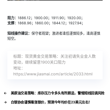
阻力：
1886.12；1900.00；1911.90；1920.00；
支撑：
1868.96；1860.00；1844.12；1927.94；
短线操作建议：
保守者观望；激进者逢低谨慎短多，逢高谨慎
短空。
标题：现货黄金交易策略：关注初请失业金人数
变动，继续留意1900关口阻力
地址：
https://www.jiasmai.com/article/2033.html
←
美原油交易策略：库存压力令多头有所顾忌，警惕短线回调风险
→
白银协会谨慎看涨银价，预测今年均价在23美元左右！