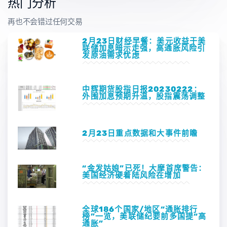
热门分析
再也不会错过任何交易
2月23日财经早餐：美元收益于美
联储加息暗示走强，高通胀风险引
发原油需求忧虑
中辉期货股指日报20230222：
外围加息预期升温，股指震荡调整
2月23日重点数据和大事件前瞻
“金发姑娘”已死！大摩首席警告：
美国经济硬着陆风险在增加
全球186个国家/地区“通胀排行
榜”一览，美联储纪要前多国提“高
通胀”