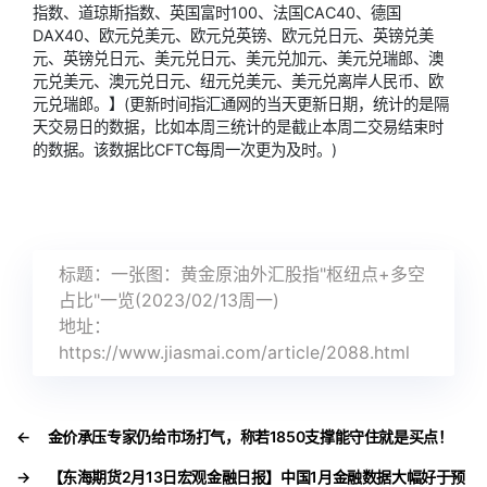
指数、道琼斯指数、
英国富时100
、法国CAC40、德国
DAX40、
欧元兑美元
、欧元兑英镑、欧元兑日元、
英镑兑美
元
、
英镑兑日元
、
美元兑日元
、
美元兑加元
、
美元兑瑞郎
、
澳
元兑美元
、澳元兑日元、
纽元兑美元
、
美元兑离岸人民币
、欧
元兑瑞郎。】(更新时间指汇通网的当天更新日期，统计的是隔
天交易日的数据，比如本周三统计的是截止本周二交易结束时
的数据。该数据比CFTC每周一次更为及时。)
标题：一张图：黄金原油外汇股指"枢纽点+多空
占比"一览(2023/02/13周一)
地址：
https://www.jiasmai.com/article/2088.html
←
金价承压专家仍给市场打气，称若1850支撑能守住就是买点！
→
【东海期货2月13日宏观金融日报】中国1月金融数据大幅好于预