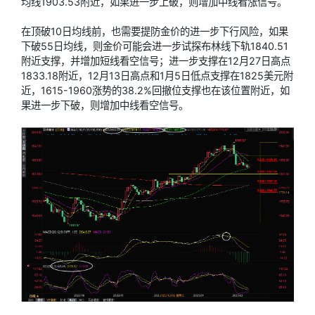
均线1903.53附近，如果进一步上破，则增加中线看涨信号。
在顶破10日均线前，也需要提防金价的进一步下行风险，如果
下破55日均线，则金价可能会进一步试探布林线下轨1840.51
附近支撑，并增加短线看空信号；进一步支撑在12月27日高点
1833.18附近，12月13日高点和1月5日低点支撑在1825美元附
近，1615-1960涨势的38.2%回撤位支撑也在该位置附近，如
果进一步下破，则增加中线看空信号。