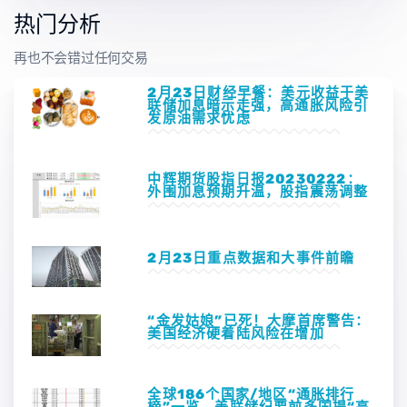
热门分析
再也不会错过任何交易
2月23日财经早餐：美元收益于美
联储加息暗示走强，高通胀风险引
发原油需求忧虑
中辉期货股指日报20230222：
外围加息预期升温，股指震荡调整
2月23日重点数据和大事件前瞻
“金发姑娘”已死！大摩首席警告：
美国经济硬着陆风险在增加
全球186个国家/地区“通胀排行