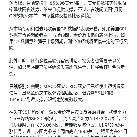
荡微涨，目前交投于1858.96美元/盎司，
美元指数
和美债收益
率延续隔夜跌势，给金价提供支撑，不过，在晚间美国1月份
CPI数据公布前，市场整体交投还比较谨慎。
从市场预期和过去几次美国CPI数据的表现来看，如果美国CPI
数据符合预期或者弱于市场预期，金价后市偏向震荡上行，如
果CPI数据意外强于市场预期，则金价短线将面临一定的下行风
险。
此外，晚间还有多位美联储官员讲话，投资者也需要予以关
注，如果美联储官员将继续发表鹰派讲话，料将会打压金价走
势。
日线级别：
震荡；MACD死叉，KDJ死叉但已经发出短线超买
信号，虽然金价之前反弹受阻后回落，但受到55日均线
1849.62附近支撑，短线走势变数较大。
在失守55日均线前，短线金价存在震荡反弹的机会，初步阻力
在5日均线1863.06附近，上周五高点阻力在1872.07附近，10
日均线阻力在1878.06附近，若能收复该位置，则增加短线看
涨信号，进一步阻力参考上周四高点1890关口，强阻力在21日