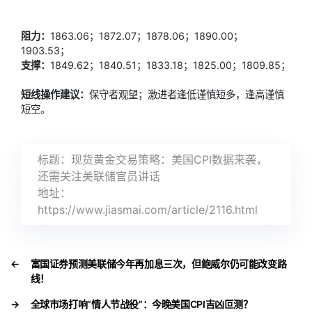
阻力：
1863.06；1872.07；1878.06；1890.00；
1903.53；
支撑：
1849.62；1840.51；1833.18；1825.00；1809.85；
短线操作建议：
保守者观望；激进者逢低谨慎短多，逢高谨慎
短空。
标题：现货黄金交易策略：美国CPI数据来袭，
还需关注美联储官员讲话
地址：
https://www.jiasmai.com/article/2116.html
←
富国证券预测美联储今年再加息三次，但鲍威尔仍可能改变路
线！
→
全球市场打响“情人节战役”：今晚美国CPI吉凶叵测？