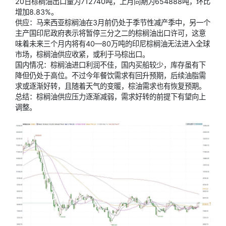
20日棕榈油出口量为712740吨，上月同期为654888吨，环比
增加8.83%。
供应：马来西亚棕榈油在3月前仍处于季节性减产季中，另一个
主产国印尼政府表示将暂停三分之二的棕榈油出口许可，这意
味着未来三个月内将有40—80万吨的印尼棕榈油无法进入全球
市场，棕榈油供应收紧，或利于马棕出口。
国内情况：棕榈油进口利润不佳，国内买船较少，库存虽有下
降但仍处于高位。不过今年餐饮需求有回升预期，后续油脂需
求或逐渐好转，且随着天气的变暖，棕油需求也有恢复预期。
总结：棕榈油供应压力逐渐减弱，需求好转的前提下有望向上
调整。