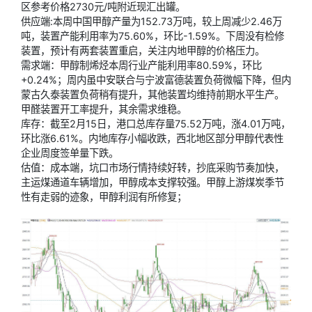
区参考价格2730元/吨附近现汇出罐。
供应端:本周中国甲醇产量为152.73万吨，较上周减少2.46万
吨，装置产能利用率为75.60%，环比-1.59%。下周没有检修
装置，预计有两套装置重启，关注内地甲醇的价格压力。
需求端：甲醇制烯烃本周行业产能利用率80.59%，环比
+0.24%；周内虽中安联合与宁波富德装置负荷微幅下降，但内
蒙古久泰装置负荷稍有提升，其他装置均维持前期水平生产。
甲醛装置开工率提升，其余需求维稳。
库存：截至2月15日，港口总库存量75.52万吨，涨4.01万吨，
环比涨6.61%。内地库存小幅收跌，西北地区部分甲醇代表性
企业周度签单量下跌。
估值：成本端，坑口市场行情持续好转，抄底采购节奏加快，
主运煤通道车辆增加，甲醇成本支撑较强。甲醇上游煤炭季节
性有走弱的迹象，甲醇利润有所修复；