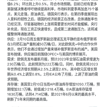
值6.2%；环比则上升0.5%，符合市场预期。目前已经有更多
美联储决策者呼吁继续提高利率，市场料到夏季再加息75个基
点，美元走强，原油承压。德国央行表示，在第四季度展现出
人意料的韧性之后，德国的经济前景正在改善，总体通胀率也
已经见顶，尽管基础物价上涨将需要更长时间才能缓解。央行
补充说，现在工资正快速增长，造成第二波通胀压力，这将减
缓整体降通胀进程。
供应：2月10日周五俄罗斯副总理诺瓦克平静的宣布俄罗斯将
在3月把石油产量削减50万桶/日，对此欧佩克+中的合作伙伴
表示，他们不会通过增加产量来填补俄罗斯宣布的减产。美国
宣布抛储，供应端目前围绕OPEC+与美国的博弈展开。
需求：欧佩克发布最新月报，预计2023年全球石油需求增速为
230万桶/日，此前预测为222万桶/日。同时，欧佩克将2023
年世界经济增长预期从2.5%上调至2.6%，其中欧元区增长预
期从0.4%上调至0.8%。2月IEA公布了月报，上调了原油的需
求预期。
库存端：美国至2月10日当周API原油库存增加1050.7万桶，预
期增加32.1万桶，前值减少218.4万桶。EIA原油库存猛增
1630万桶，达到4.714亿桶，是2021年6月以来的最高水平，
刷新了5年来同期的最高值。