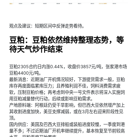
观点及建议：短期区间中反弹走势看待。
豆粕：豆粕依然维持整理态势，等
待天气炒作结束
豆粕2305合约日内涨0.44%，收盘价3857元/吨，张家港市场
豆粕4400元/吨。
最新消息：近期油厂开机情况较好，下游提货需求一般，豆粕
库存再度面临累库压力；且养殖利润不佳，饲料消费需求疲
软，压制豆粕价格；再考虑到中央一号文件表示将深入实施饲
用豆粕减量替代行动，后续或影响豆粕需求。
产地原料端：阿根廷仍受干旱影响，但巴西大豆依然增产加上
其收割进度加快，美豆支撑减弱，或在3月左右迎来阶段性见
顶。
国内供应：美国及巴西大豆排船或装船进度较慢，一季度到港
量不多；不过近期油厂开机率继续提升，基本恢复至节前较高