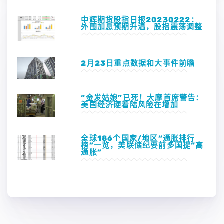
中辉期货股指日报20230222：
外围加息预期升温，股指震荡调整
2月23日重点数据和大事件前瞻
“金发姑娘”已死！大摩首席警告：
美国经济硬着陆风险在增加
全球186个国家/地区“通胀排行
榜”一览，美联储纪要前多国提“高
通胀”