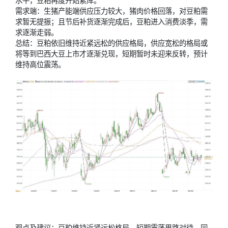
水平，豆粕再度开始累库。
需求端：生猪产能端供应压力较大，猪肉价格回落，对豆粕需
求暂无提振；且节后补货逐渐完成后，豆粕进入消费淡季，需
求逐渐走弱。
总结：豆粕依旧维持近紧远松的供应格局，供应宽松的格局或
将等到巴西大豆上市才逐渐兑现，短期暂时未迎来反转，预计
维持高位震荡。
观点及建议：豆粕维持近紧远松格局，短期震荡思路对待，同