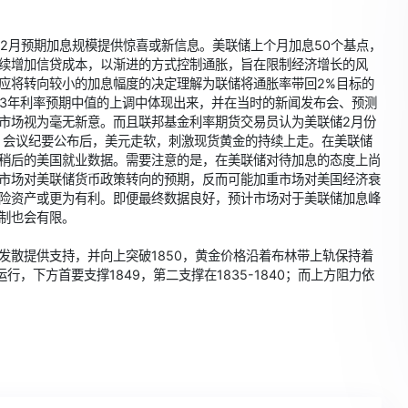
就2月预期加息规模提供惊喜或新信息。美联储上个月加息50个基点，
续增加信贷成本，以渐进的方式控制通胀，旨在限制经济增长的风
应将转向较小的加息幅度的决定理解为联储将通胀率带回2%目标的
23年利率预期中值的上调中体现出来，并在当时的新闻发布会、预测
市场视为毫无新意。而且联邦基金利率期货交易员认为美联储2月份
。会议纪要公布后，美元走软，刺激
现货黄金
的持续上走。在美联储
稍后的美国就业数据。需要注意的是，在美联储对待加息的态度上尚
市场对美联储货币政策转向的预期，反而可能加重市场对美国经济衰
险资产或更为有利。即便最终数据良好，预计市场对于美联储加息峰
制也会有限。
发散提供支持，并向上突破1850，黄金价格沿着布林带上轨保持着
行，下方首要支撑1849，第二支撑在1835-1840；而上方阻力依