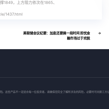
1849，上方阻力依次在1865、
le/1437.html
美联储会议纪要：加息还要搞一段时间 担忧金
→
融市场过于欢脱
险。这些产品不一定适合每一位投资者，请确保您完全了解所涉及的风险，必要时可向第三方