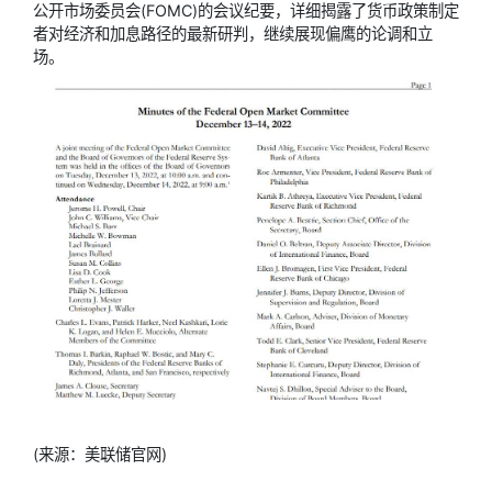
公开市场委员会(FOMC)的会议纪要，详细揭露了货币政策制定
者对经济和加息路径的最新研判，继续展现偏鹰的论调和立
场。
(来源：美联储官网)