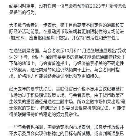
纪要同时重申，没有任何一位与会者预期在2023年开始降息会
是妥当的行为。
大多数与会者进一步表示，鉴于目前高度不确定性的通胀和实
际经济活动前景，在推动货币政策朝着更加限制性的立场前进
(加息)时，应当继续聚焦于数据，并保持“灵活性和选择性”。
在通胀前景方面，与会者表示10月和11月通胀增速展现出“受欢
迎的”下降，但同时强调需要更多的进展才能确信通胀持续处于
下降的轨道上。与会者普遍指出，与经济前景相关的不确定性
仍然很高，通胀前景的风险仍然倾向于上行。与会者同时指
出，价格压力可能最终会被证明比预期更加持久。
经历去年的夏季扰动后，美联储官员们也不忘用会议纪要敲打
市场勿过于积极解读政策立场。与会者表示，由于货币政策产
生效果的重要途径是通过金融市场，所以金融市场如果出现“毫
无依据的宽松”，特别是源于对委员会反应机制的误读，可能使
得美联储保持价格稳定的努力复杂化。
一些与会者也强调，需要清楚地向市场表明，加息步伐放缓并
不表示委员会实现价格稳定的目标有所减弱，或者判断通胀已