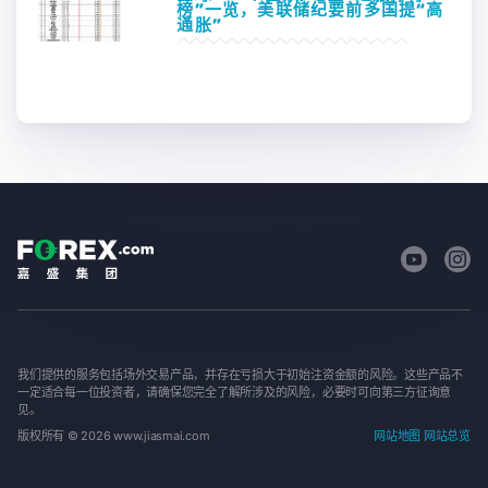
榜”一览，美联储纪要前多国提“高
通胀”
我们提供的服务包括场外交易产品，并存在亏损大于初始注资金额的风险。这些产品不
一定适合每一位投资者，请确保您完全了解所涉及的风险，必要时可向第三方征询意
见。
版权所有 © 2026 www.jiasmai.com
网站地图
网站总览